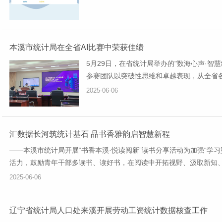
本溪市统计局在全省AI比赛中荣获佳绩
5月29日，在省统计局举办的"数海心声·智
参赛团队以突破性思维和卓越表现，从全省
绩。此次突破，既是我局统...
2025-06-06
汇数据长河筑统计基石 品书香雅韵启智慧新程
——本溪市统计局开展“书香本溪·悦读阅新”读书分享活动为加强“学
活力，鼓励青年干部多读书、读好书，在阅读中开拓视野、汲取新知、激
2025-06-06
辽宁省统计局人口处来溪开展劳动工资统计数据核查工作