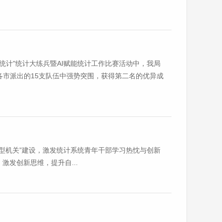
慧统计"统计大练兵暨AI赋能统计工作比赛活动中，我局
各市派出的15支队伍中强势突围，获得第二名的优异成
习型机关”建设，激发统计系统青年干部学习热忱与创新
发创新思维，提升自...