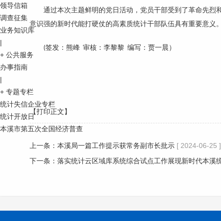
领导信箱
通过本次主题鲜明的党日活动，党员干部受到了革命先烈
调查征集
意识强的新时代能打硬仗的高素质统计干部队伍具有重要意义
业务知识库
|
(签发：熊峰 审核：李黎黎 编写：贾一晨）
+
公共服务
办事指南
|
+
专题专栏
统计失信企业专栏
【打印正文】
统计开放日
本溪市第五次全国经济普查
上一条：
本溪局一篇工作提示获常务副市长批示
[ 2024-06-25 ]
下一条：
落实统计云区域库系统综合试点工作展现新时代本溪