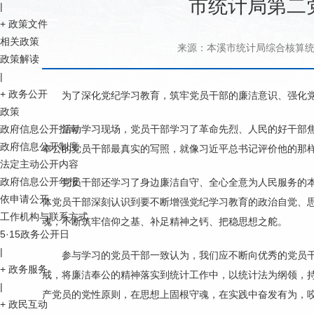
市统计局第二
|
+
政策文件
相关政策
来源：本溪市统计局综合核算
政策解读
|
+
政务公开
为了深化党纪学习教育，筑牢党员干部的廉洁意识、强化党
政策
政府信息公开指南
活动学习现场，党员干部学习了革命先烈、人民的好干部
政府信息公开制度
奉公的党员干部最真实的写照，就像习近平总书记评价他的那样
法定主动公开内容
政府信息公开年报
党员干部还学习了身边廉洁自守、全心全意为人民服务的
依申请公开
体党员干部深刻认识到要不断增强党纪学习教育的政治自觉、
工作机构与联系方式
魂，不断筑牢信仰之基、补足精神之钙、把稳思想之舵。
5·15政务公开日
|
参与学习的党员干部一致认为，我们应不断向优秀的党员
+
政务服务
戒，将廉洁奉公的精神落实到统计工作中，以统计法为纲领，
|
产党员的党性原则，在思想上固根守魂，在实践中奋发有为，
+
政民互动