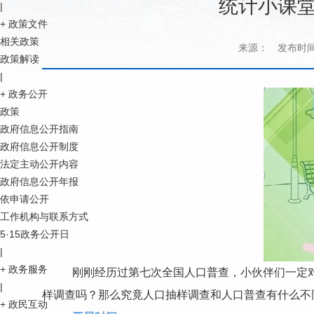
统计小课堂
|
+
政策文件
相关政策
来源：
发布时间：2
政策解读
|
+
政务公开
政策
政府信息公开指南
政府信息公开制度
法定主动公开内容
政府信息公开年报
依申请公开
工作机构与联系方式
5·15政务公开日
|
+
政务服务
刚刚经历过第七次全国人口普查，小伙伴们一定对
|
样调查吗？那么究竟人口抽样调查和人口普查有什么不
+
政民互动