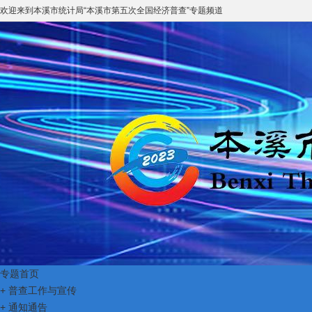
欢迎来到
本溪市统计局
“
本溪市第五次全国经济普查
”专题频道
专题首页
+
普查工作与宣传
+
通知通告