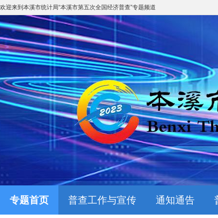
欢迎来到
本溪市统计局
“
本溪市第五次全国经济普查
”专题频道
专题首页
普查工作与宣传
通知通告