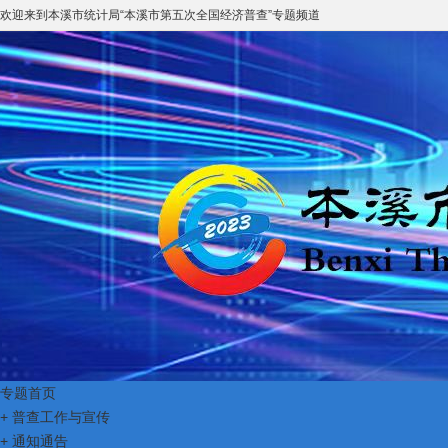
欢迎来到
本溪市统计局
“
本溪市第五次全国经济普查
”专题频道
专题首页
+
普查工作与宣传
+
通知通告