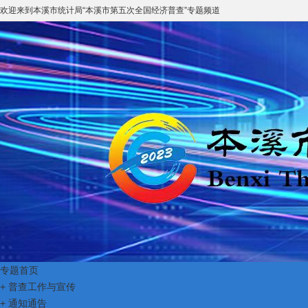
欢迎来到
本溪市统计局
“
本溪市第五次全国经济普查
”专题频道
专题首页
+
普查工作与宣传
+
通知通告