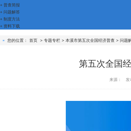
+
普查简报
+
问题解答
+
制度方法
+
资料下载
您的位置：
首页
>
专题专栏
>
本溪市第五次全国经济普查
>
问题
第五次全国
来源：
发