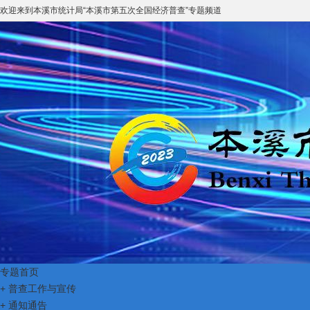
欢迎来到
本溪市统计局
“
本溪市第五次全国经济普查
”专题频道
专题首页
+
普查工作与宣传
+
通知通告